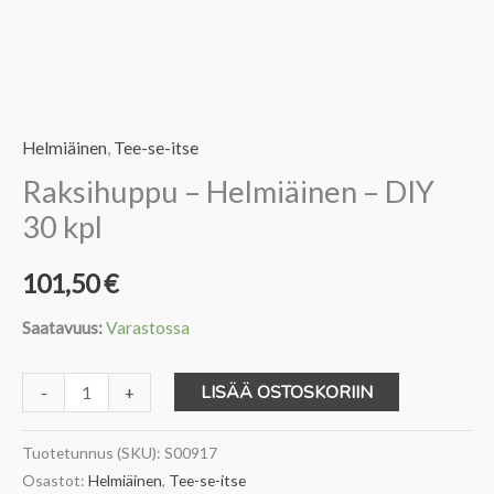
Helmiäinen
,
Tee-se-itse
Raksihuppu – Helmiäinen – DIY
30 kpl
101,50
€
Saatavuus:
Varastossa
Raksihuppu
LISÄÄ OSTOSKORIIN
-
+
-
Helmiäinen
Tuotetunnus (SKU):
S00917
-
Osastot:
Helmiäinen
,
Tee-se-itse