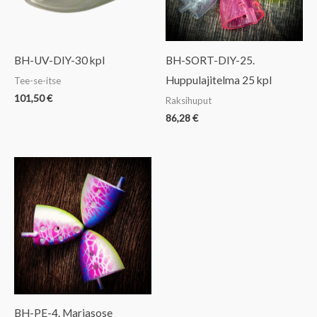
BH-UV-DIY-30 kpl
BH-SORT-DIY-25.
Huppulajitelma 25 kpl
Tee-se-itse
101,50
€
Raksihuput
86,28
€
BH-PE-4. Marjasose