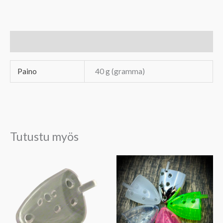
DIY
30
kpl
Lisätiedot
määrä
Paino
40 g (gramma)
Tutustu myös