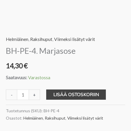
Helmiäinen
,
Raksihuput
,
Viimeksi lisätyt värit
BH-PE-4. Marjasose
14,30
€
Saatavuus:
Varastossa
BH-
LISÄÄ OSTOSKORIIN
-
+
PE-
4.
Tuotetunnus (SKU):
BH-PE-4
Marjasose
Osastot:
Helmiäinen
,
Raksihuput
,
Viimeksi lisätyt värit
määrä